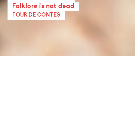
Folklore is not dead
TOUR DE CONTES
Un set conjugué au présent et à
géométrie variable, composé
avec soin suivant le contexte de
jeu.
On peut aimer les histoires anciennes et
les idées nouvelles !
Amoureuse de nos traditions orales, je